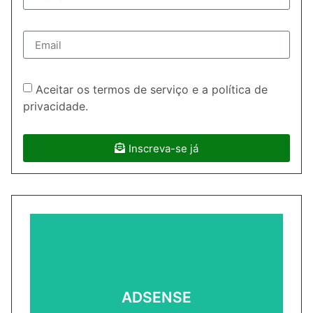
Aceitar os termos de serviço e a política de
privacidade.
Inscreva-se já
ADSENSE2
ADSENSE