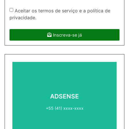
Aceitar os termos de serviço e a política de
privacidade.
Inscreva-se já
ADSENSE2
ADSENSE
+55 (41) xxxx-xxxx
+55 (41) xxxx-xxxx