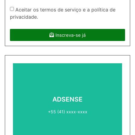
Aceitar os termos de serviço e a política de
privacidade.
Inscreva-se já
ADSENSE2
ADSENSE
+55 (41) xxxx-xxxx
+55 (41) xxxx-xxxx