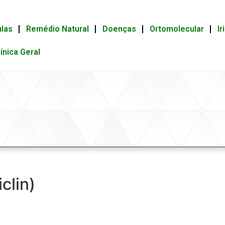
ulas
Remédio Natural
Doenças
Ortomolecular
Ir
línica Geral
clin)