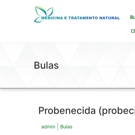
B
C
Bulas
Probenecida (probeci
admin
Bulas