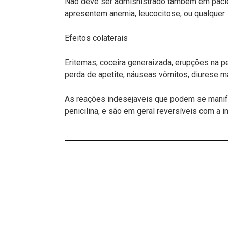
Não deve ser admisnistrado também em pacien
apresentem anemia, leucocitose, ou qualquer 
Efeitos colaterais
Eritemas, coceira generaizada, erupções na p
perda de apetite, náuseas vômitos, diurese ma
As reações indesejaveis que podem se manif
penicilina, e são em geral reversíveis com a i