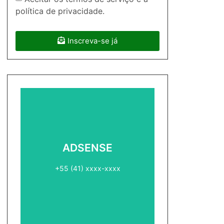
política de privacidade.
Inscreva-se já
ADSENSE2
ADSENSE
+55 (41) xxxx-xxxx
+55 (41) xxxx-xxxx