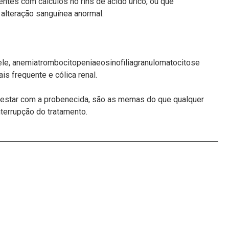
tes com cálculos no rins de ácido úrico, ou que
alteração sanguínea anormal.
ele, anemiatrombocitopeniaeosinofiliagranulomatocitose
is frequente e cólica renal.
estar com a probenecida, são as memas do que qualquer
nterrupção do tratamento.