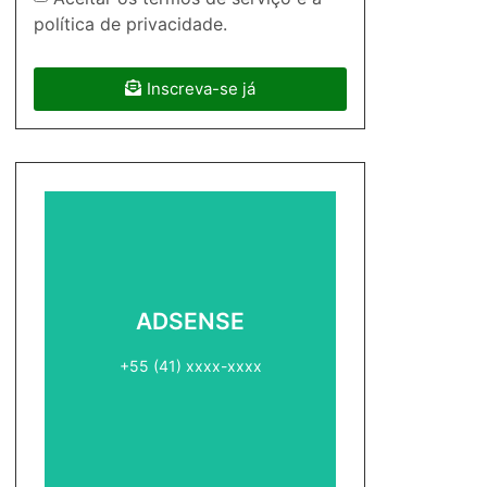
política de privacidade.
Inscreva-se já
ADSENSE2
ADSENSE
+55 (41) xxxx-xxxx
+55 (41) xxxx-xxxx