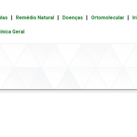
ulas
Remédio Natural
Doenças
Ortomolecular
Ir
línica Geral