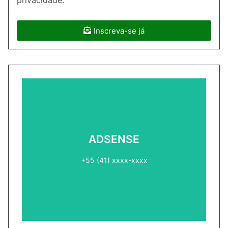
Inscreva-se já
ADSENSE2
ADSENSE
+55 (41) xxxx-xxxx
+55 (41) xxxx-xxxx