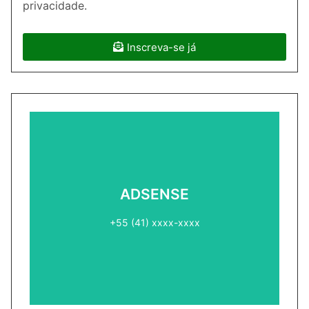
privacidade.
Inscreva-se já
ADSENSE2
ADSENSE
+55 (41) xxxx-xxxx
+55 (41) xxxx-xxxx