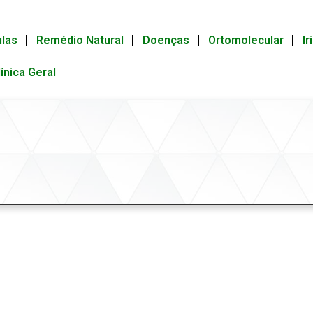
ulas
Remédio Natural
Doenças
Ortomolecular
Ir
línica Geral