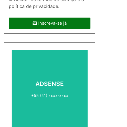
política de privacidade.
Inscreva-se já
ADSENSE2
ADSENSE
+55 (41) xxxx-xxxx
+55 (41) xxxx-xxxx