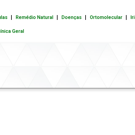
ulas
Remédio Natural
Doenças
Ortomolecular
Ir
línica Geral